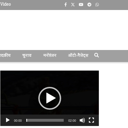
Video
पादकीय
चुनाव
मनोरंजन
ऑटो-गैजेट्स
वीडियो
प्लेयर
00:00
02:00