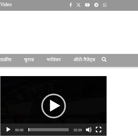
Video
पादकीय
चुनाव
मनोरंजन
ऑटो-गैजेट्स
वीडियो
प्लेयर
00:00
02:00