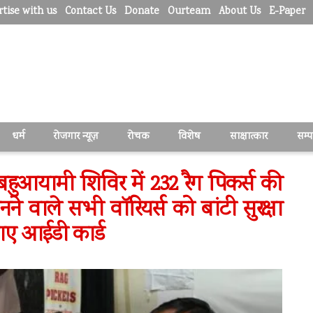
tise with us
Contact Us
Donate
Ourteam
About Us
E-Paper
धर्म
रोजगार न्यूज़
रोचक
विशेष
साक्षात्कार
सम्
बहुआयामी शिविर में 232 रैग पिकर्स की
नने वाले सभी वॉरियर्स को बांटी सुरक्षा
नाए आईडी कार्ड