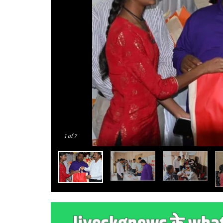
1
of 7