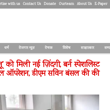
tise with us
Contact Us
Donate
Ourteam
About Us
E-Paper
धर्म
रोजगार न्यूज़
रोचक
विशेष
साक्षात्कार
सम्
’ को मिली नई ज़िंदगी, बर्न स्पेशलिस्ट
आ सफल ऑपरेशन, डीएम सविन बंसल की की