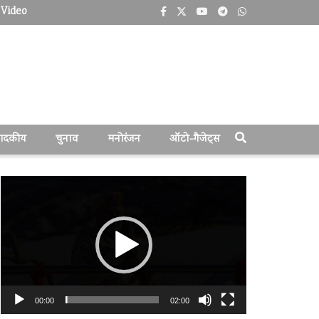
Video
पादकीय
चुनाव
मनोरंजन
ऑटो-गैजेट्स
वीडियो
प्लेयर
00:00
02:00