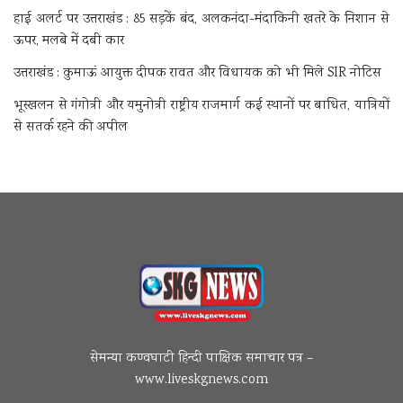
हाई अलर्ट पर उत्तराखंड : 85 सड़कें बंद, अलकनंदा-मंदाकिनी खतरे के निशान से
ऊपर, मलबे में दबी कार
उत्तराखंड : कुमाऊं आयुक्त दीपक रावत और विधायक को भी मिले SIR नोटिस
भूस्खलन से गंगोत्री और यमुनोत्री राष्ट्रीय राजमार्ग कई स्थानों पर बाधित, यात्रियों
से सतर्क रहने की अपील
सेमन्या कण्वघाटी हिन्दी पाक्षिक समाचार पत्र –
www.liveskgnews.com