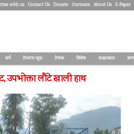
tise with us
Contact Us
Donate
Ourteam
About Us
E-Paper
धर्म
रोजगार न्यूज़
रोचक
विशेष
साक्षात्कार
सम्
ंकट, उपभोक्ता लौटे खाली हाथ