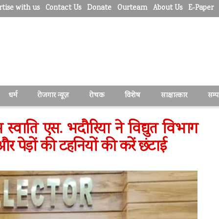
tise with us
Contact Us
Donate
Ourteam
About Us
E-Paper
धर्म
रोजगार न्यूज़
रोचक
विशेष
साक्षात्कार
सम्
ीएम स्वाति एस. भदौरिया ने विद्युत विभाग
र पेड़ों की टहनियों की करें छंटाई