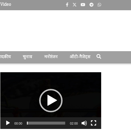
Video
पादकीय
चुनाव
मनोरंजन
ऑटो-गैजेट्स
वीडियो
प्लेयर
00:00
02:00