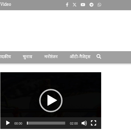
Video
पादकीय
चुनाव
मनोरंजन
ऑटो-गैजेट्स
वीडियो
प्लेयर
00:00
02:00