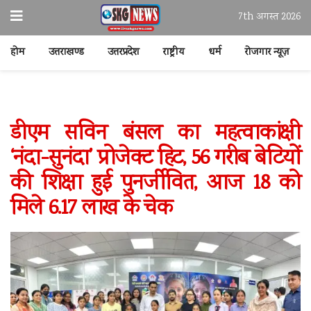
7th अगस्त 2026
होम
उत्तराखण्ड
उत्तरप्रदेश
राष्ट्रीय
धर्म
रोजगार न्यूज़
डीएम सविन बंसल का महत्वाकांक्षी
‘नंदा-सुनंदा’ प्रोजेक्ट हिट, 56 गरीब बेटियों
की शिक्षा हुई पुनर्जीवित, आज 18 को
मिले 6.17 लाख के चेक