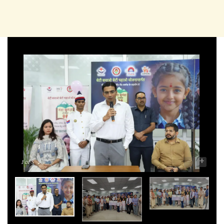
-
+
1
of 5