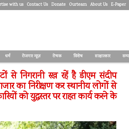
tise with us
Contact Us
Donate
Ourteam
About Us
E-Paper
धर्म
रोजगार न्यूज़
रोचक
विशेष
साक्षात्कार
सम्
ं से निगरानी रख रहें है डीएम संदीप
ाजार का निरीक्षण कर स्थानीय लोगों से
ों को युद्धस्तर पर राहत कार्य करने के