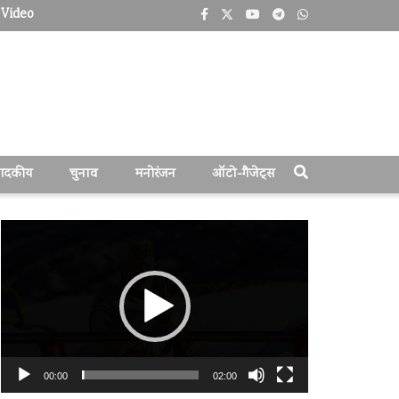
Video
पादकीय
चुनाव
मनोरंजन
ऑटो-गैजेट्स
वीडियो
प्लेयर
00:00
02:00