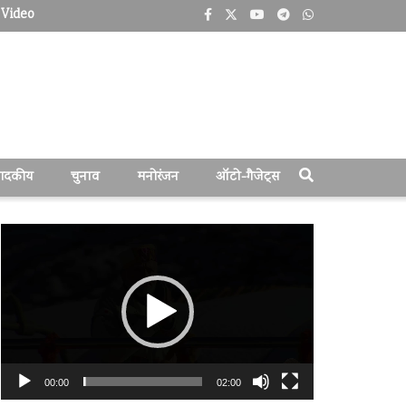
Video
पादकीय
चुनाव
मनोरंजन
ऑटो-गैजेट्स
वीडियो
प्लेयर
00:00
02:00