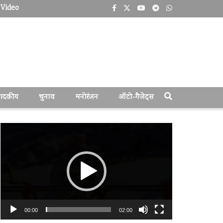
Video
पादकीय
चुनाव
मनोरंजन
ऑटो-गैजेट्स
वीडियो
प्लेयर
00:00
02:00