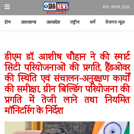
8th अगस्त 2026
होम
उत्तराखण्ड
उत्तरप्रदेश
राष्ट्रीय
धर्म
रोजगार न्यूज़
डीएम डॉ. आशीष चौहान ने की स्मार्ट
सिटी परियोजनाओं की प्रगति, हैंडओवर
की स्थिति एवं संचालन-अनुरक्षण कार्यों
की समीक्षा, ग्रीन बिल्डिंग परियोजना की
प्रगति में तेजी लाने तथा नियमित
मॉनिटरिंग के निर्देश