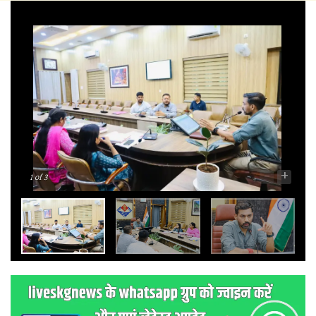
-
+
1
of 3