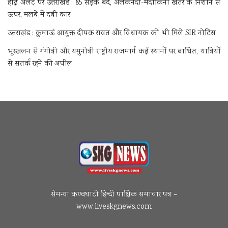
हाई अलर्ट पर उत्तराखंड : 85 सड़कें बंद, अलकनंदा-मंदाकिनी खतरे के निशान से
ऊपर, मलबे में दबी कार
उत्तराखंड : कुमाऊं आयुक्त दीपक रावत और विधायक को भी मिले SIR नोटिस
भूस्खलन से गंगोत्री और यमुनोत्री राष्ट्रीय राजमार्ग कई स्थानों पर बाधित, यात्रियों
से सतर्क रहने की अपील
सेमन्या कण्वघाटी हिन्दी पाक्षिक समाचार पत्र –
www.liveskgnews.com