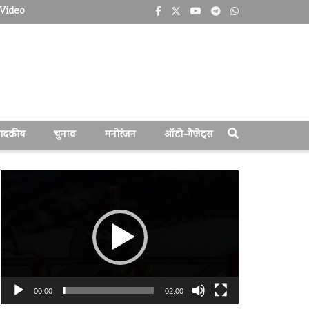
Video
पादकीय
चुनाव
मनोरंजन
ऑटो-गैजेट्स
वीडियो
प्लेयर
00:00
02:00