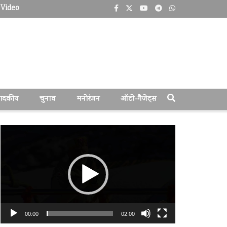
Video
पादकीय
चुनाव
मनोरंजन
ऑटो-गैजेट्स
वीडियो
प्लेयर
00:00
02:00