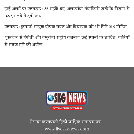
हाई अलर्ट पर उत्तराखंड : 85 सड़कें बंद, अलकनंदा-मंदाकिनी खतरे के निशान से
ऊपर, मलबे में दबी कार
उत्तराखंड : कुमाऊं आयुक्त दीपक रावत और विधायक को भी मिले SIR नोटिस
भूस्खलन से गंगोत्री और यमुनोत्री राष्ट्रीय राजमार्ग कई स्थानों पर बाधित, यात्रियों
से सतर्क रहने की अपील
सेमन्या कण्वघाटी हिन्दी पाक्षिक समाचार पत्र –
www.liveskgnews.com