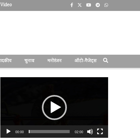
Video
पादकीय
चुनाव
मनोरंजन
ऑटो-गैजेट्स
वीडियो
प्लेयर
00:00
02:00