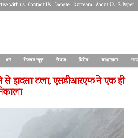
tise with us
Contact Us
Donate
Ourteam
About Us
E-Paper
धर्म
रोजगार न्यूज़
रोचक
विशेष
साक्षात्कार
सम्
रने से हादसा टला, एसडीआरएफ ने एक ही
निकाला