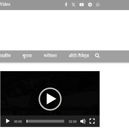
Video
पादकीय
चुनाव
मनोरंजन
ऑटो-गैजेट्स
वीडियो
प्लेयर
00:00
02:00