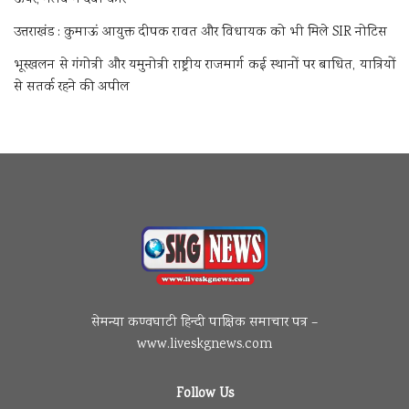
ऊपर, मलबे में दबी कार
उत्तराखंड : कुमाऊं आयुक्त दीपक रावत और विधायक को भी मिले SIR नोटिस
भूस्खलन से गंगोत्री और यमुनोत्री राष्ट्रीय राजमार्ग कई स्थानों पर बाधित, यात्रियों
से सतर्क रहने की अपील
सेमन्या कण्वघाटी हिन्दी पाक्षिक समाचार पत्र –
www.liveskgnews.com
Follow Us