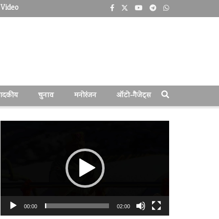
Video
पादकीय
चुनाव
मनोरंजन
ऑटो-गैजेट्स
वीडियो
प्लेयर
00:00
02:00