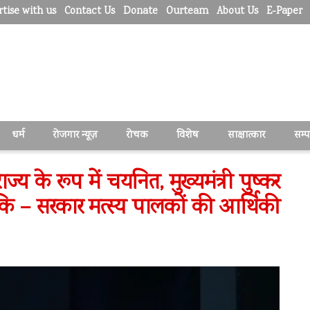
tise with us
Contact Us
Donate
Ourteam
About Us
E-Paper
धर्म
रोजगार न्यूज़
रोचक
विशेष
साक्षात्कार
सम्
ठ राज्य के रूप में चयनित, मुख्यमंत्री पुष्कर
 कि – सरकार मत्स्य पालकों की आर्थिकी