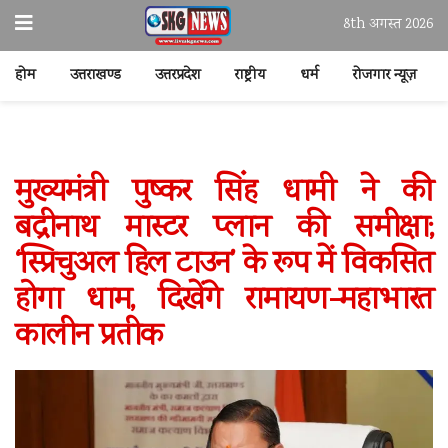
8th अगस्त 2026
होम
उत्तराखण्ड
उत्तरप्रदेश
राष्ट्रीय
धर्म
रोजगार न्यूज़
मुख्यमंत्री पुष्कर सिंह धामी ने की
बद्रीनाथ मास्टर प्लान की समीक्षा;
‘स्प्रिचुअल हिल टाउन’ के रूप में विकसित
होगा धाम, दिखेंगे रामायण-महाभारत
कालीन प्रतीक