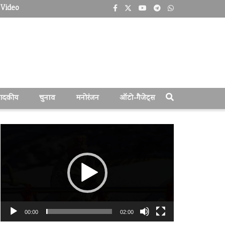
Video
पादकीय
चुनाव
मनोरंजन
ऑटो-गैजेट्स
वीडियो
प्लेयर
00:00
02:00