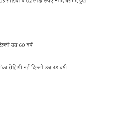
 05 साड़ियां व 02 लाख रुपए नगद बरामद हुए।
िल्ली उम्र 60 वर्ष
तिका रोहिणी नई दिल्ली उम्र 48 वर्ष।