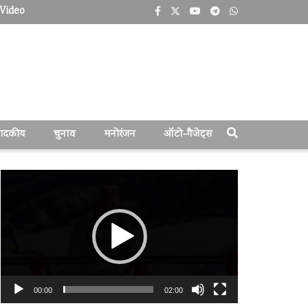
Video
पादकीय
चुनाव
मनोरंजन
ऑटो-गैजेट्स
वीडियो
प्लेयर
00:00
02:00