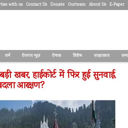
tise with us
Contact Us
Donate
Ourteam
About Us
E-Paper
धर्म
रोजगार न्यूज़
रोचक
विशेष
साक्षात्कार
सम्
बड़ी खबर, हाईकोर्ट में फिर हुई सुनवाई,
 बदला आरक्षण?