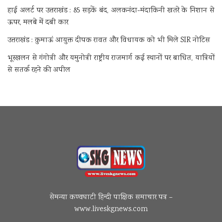
हाई अलर्ट पर उत्तराखंड : 85 सड़कें बंद, अलकनंदा-मंदाकिनी खतरे के निशान से
ऊपर, मलबे में दबी कार
उत्तराखंड : कुमाऊं आयुक्त दीपक रावत और विधायक को भी मिले SIR नोटिस
भूस्खलन से गंगोत्री और यमुनोत्री राष्ट्रीय राजमार्ग कई स्थानों पर बाधित, यात्रियों
से सतर्क रहने की अपील
सेमन्या कण्वघाटी हिन्दी पाक्षिक समाचार पत्र –
www.liveskgnews.com