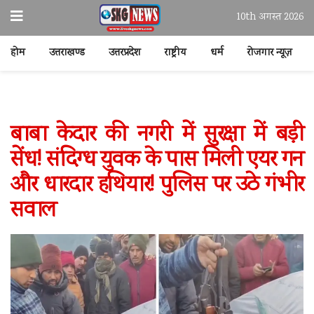
10th अगस्त 2026
होम
उत्तराखण्ड
उत्तरप्रदेश
राष्ट्रीय
धर्म
रोजगार न्यूज़
बाबा केदार की नगरी में सुरक्षा में बड़ी
सेंध! संदिग्ध युवक के पास मिली एयर गन
और धारदार हथियार! पुलिस पर उठे गंभीर
सवाल