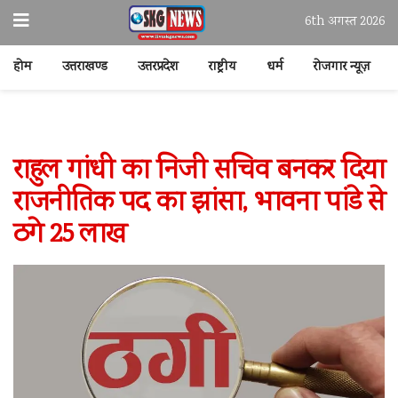
6th अगस्त 2026
होम
उत्तराखण्ड
उत्तरप्रदेश
राष्ट्रीय
धर्म
रोजगार न्यूज़
राहुल गांधी का निजी सचिव बनकर दिया
राजनीतिक पद का झांसा, भावना पांडे से
ठगे 25 लाख