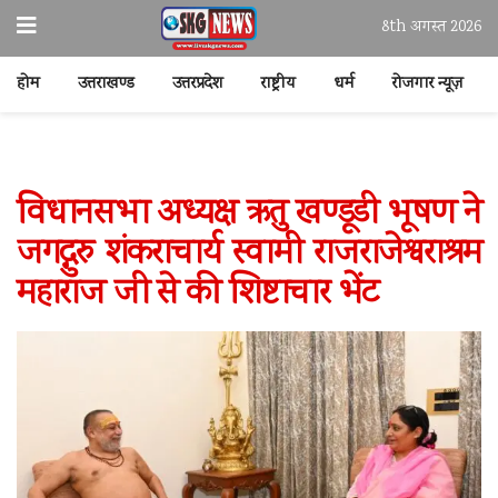
8th अगस्त 2026
होम
उत्तराखण्ड
उत्तरप्रदेश
राष्ट्रीय
धर्म
रोजगार न्यूज़
विधानसभा अध्यक्ष ऋतु खण्डूडी भूषण ने
जगद्गुरु शंकराचार्य स्वामी राजराजेश्वराश्रम
महाराज जी से की शिष्टाचार भेंट