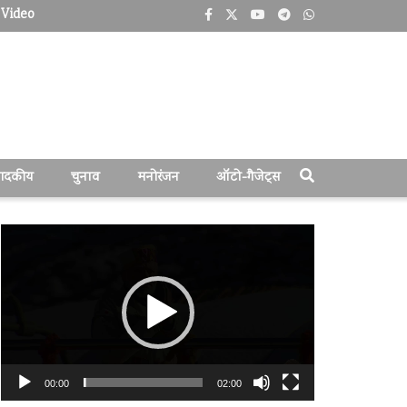
Video
पादकीय
चुनाव
मनोरंजन
ऑटो-गैजेट्स
वीडियो
प्लेयर
00:00
02:00