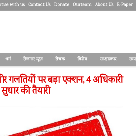
tise with us
Contact Us
Donate
Ourteam
About Us
E-Paper
धर्म
रोजगार न्यूज़
रोचक
विशेष
साक्षात्कार
सम्
भीर गलतियों पर बड़ा एक्शन, 4 अधिकारी
 सुधार की तैयारी