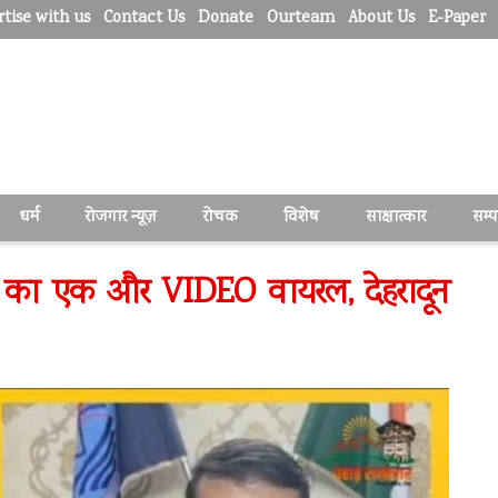
tise with us
Contact Us
Donate
Ourteam
About Us
E-Paper
धर्म
रोजगार न्यूज़
रोचक
विशेष
साक्षात्कार
सम्
की का एक और VIDEO वायरल, देहरादून