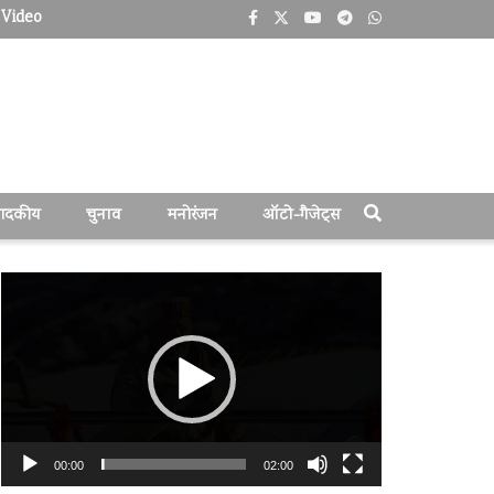
Video
पादकीय
चुनाव
मनोरंजन
ऑटो-गैजेट्स
वीडियो
प्लेयर
00:00
02:00