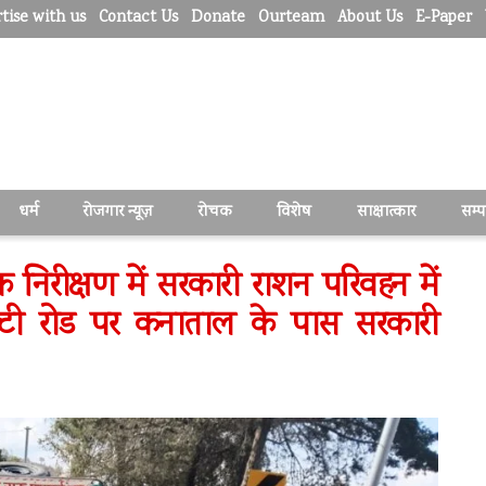
tise with us
Contact Us
Donate
Ourteam
About Us
E-Paper
धर्म
रोजगार न्यूज़
रोचक
विशेष
साक्षात्कार
सम्
क निरीक्षण में सरकारी राशन परिवहन में
्टी रोड पर कनाताल के पास सरकारी