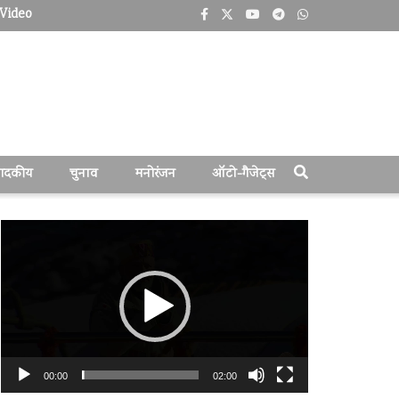
Video
पादकीय
चुनाव
मनोरंजन
ऑटो-गैजेट्स
वीडियो
प्लेयर
00:00
02:00