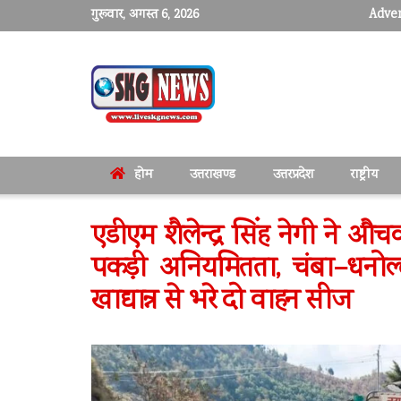
गुरूवार, अगस्त 6, 2026
Adver
होम
उत्तराखण्ड
उत्तरप्रदेश
राष्ट्रीय
एडीएम शैलेन्द्र सिंह नेगी ने औच
पकड़ी अनियमितता, चंबा–धनोल
खाद्यान्न से भरे दो वाहन सीज