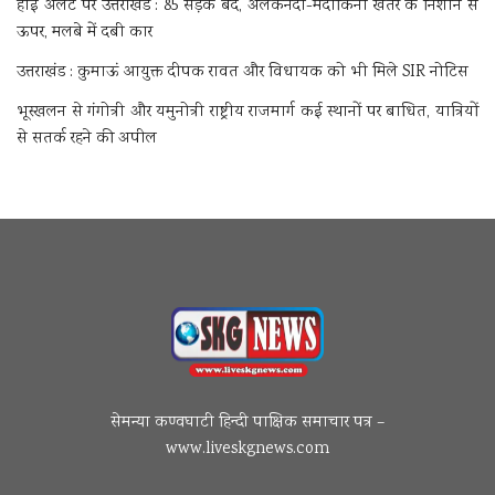
हाई अलर्ट पर उत्तराखंड : 85 सड़कें बंद, अलकनंदा-मंदाकिनी खतरे के निशान से
ऊपर, मलबे में दबी कार
उत्तराखंड : कुमाऊं आयुक्त दीपक रावत और विधायक को भी मिले SIR नोटिस
भूस्खलन से गंगोत्री और यमुनोत्री राष्ट्रीय राजमार्ग कई स्थानों पर बाधित, यात्रियों
से सतर्क रहने की अपील
सेमन्या कण्वघाटी हिन्दी पाक्षिक समाचार पत्र –
www.liveskgnews.com