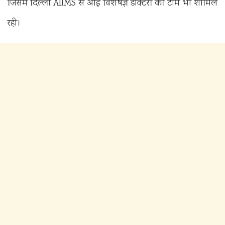
जिसमें दिल्ली AIIMS से आई विशेषज्ञ डॉक्टरों की टीम भी शामिल
रही।