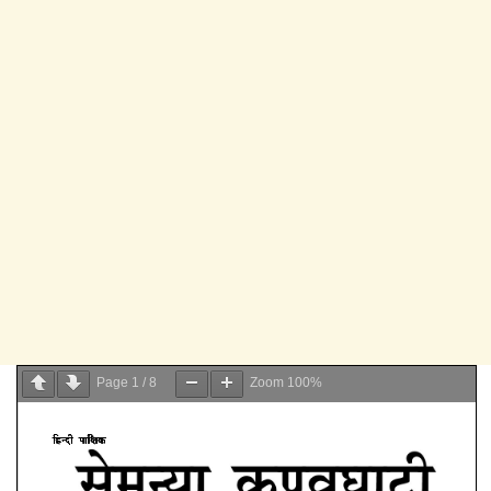
Page
1
/
8
Zoom
100%