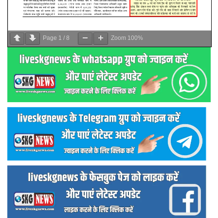
Page
1
/
8
Zoom
100%