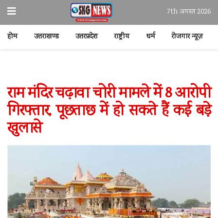
7th अगस्त 2026
होम
उत्तराखण्ड
उत्तरप्रदेश
राष्ट्रीय
धर्म
रोजगार न्यूज़
राम मंदिर चढ़ावा चोरी मामले में 8 आरोपी
गिरफ्तार, पूछताछ में हो सकते हैं कई बड़े
खुलासे