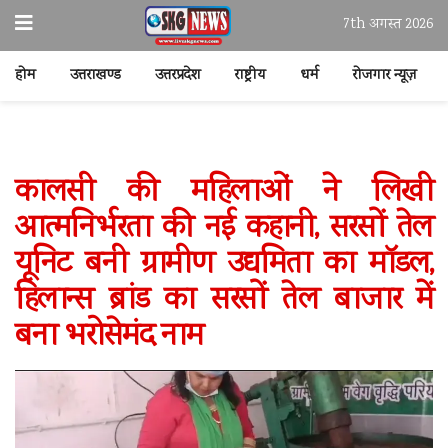
7th अगस्त 2026
होम
उत्तराखण्ड
उत्तरप्रदेश
राष्ट्रीय
धर्म
रोजगार न्यूज़
कालसी की महिलाओं ने लिखी
आत्मनिर्भरता की नई कहानी, सरसों तेल
यूनिट बनी ग्रामीण उद्यमिता का मॉडल,
हिलान्स ब्रांड का सरसों तेल बाजार में
बना भरोसेमंद नाम