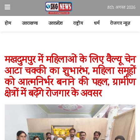
8th अगस्त 2026
होम
उत्तराखण्ड
उत्तरप्रदेश
राष्ट्रीय
धर्म
रोजगार न्यूज़
मखदुमपुर में महिलाओं के लिए वैल्यू चेन
आटा चक्की का शुभारंभ, महिला समूहों
को आत्मनिर्भर बनाने की पहल, ग्रामीण
क्षेत्रों में बढ़ेंगे रोजगार के अवसर