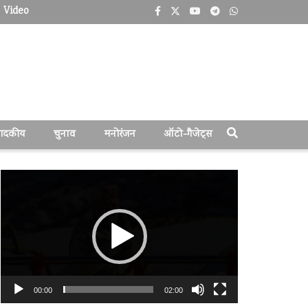
Video
पादकीय
चुनाव
मनोरंजन
ऑटो-गैजेट्स
वीडियो
प्लेयर
00:00
02:00