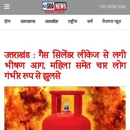
7th अगस्त 2026
होम
उत्तराखण्ड
उत्तरप्रदेश
राष्ट्रीय
धर्म
रोजगार न्यूज़
उत्तराखंड : गैस सिलेंडर लीकेज से लगी
भीषण आग, महिला समेत चार लोग
गंभीर रूप से झुलसे