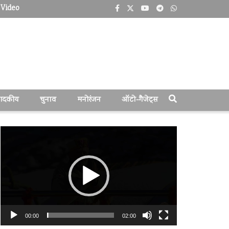
Video
पादकीय
चुनाव
मनोरंजन
ऑटो-गैजेट्स
वीडियो
प्लेयर
00:00
02:00