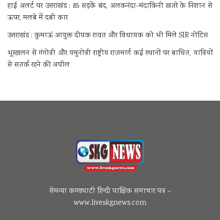
हाई अलर्ट पर उत्तराखंड : 85 सड़कें बंद, अलकनंदा-मंदाकिनी खतरे के निशान से
ऊपर, मलबे में दबी कार
उत्तराखंड : कुमाऊं आयुक्त दीपक रावत और विधायक को भी मिले SIR नोटिस
भूस्खलन से गंगोत्री और यमुनोत्री राष्ट्रीय राजमार्ग कई स्थानों पर बाधित, यात्रियों
से सतर्क रहने की अपील
सेमन्या कण्वघाटी हिन्दी पाक्षिक समाचार पत्र –
www.liveskgnews.com