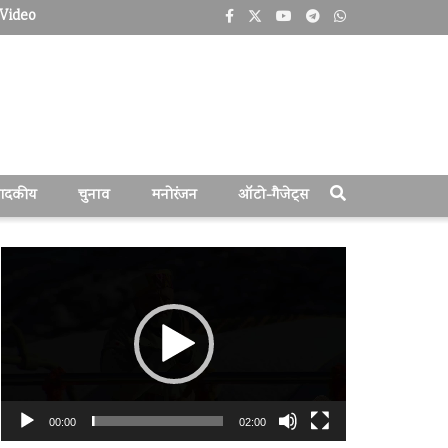
Video
पादकीय
चुनाव
मनोरंजन
ऑटो-गैजेट्स
वीडियो
प्लेयर
00:00
02:00