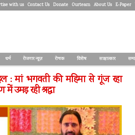
tise with us
Contact Us
Donate
Ourteam
About Us
E-Paper
धर्म
रोजगार न्यूज़
रोचक
विशेष
साक्षात्कार
सम्
ल : मां भगवती की महिमा से गूंज रहा
ें उमड़ रही श्रद्धा