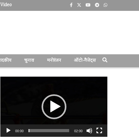
Video
पादकीय
चुनाव
मनोरंजन
ऑटो-गैजेट्स
वीडियो
प्लेयर
00:00
02:00