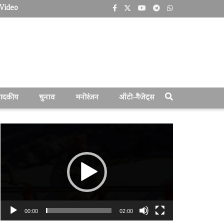
Video
पादकीय
चुनाव
मनोरंजन
ऑटो-गैजेट्स
वीडियो
प्लेयर
00:00
02:00