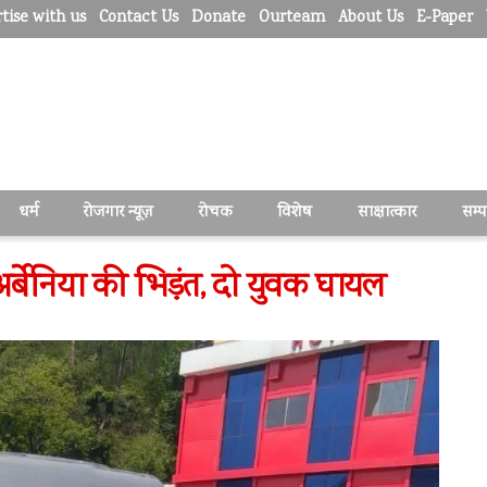
tise with us
Contact Us
Donate
Ourteam
About Us
E-Paper
धर्म
रोजगार न्यूज़
रोचक
विशेष
साक्षात्कार
सम्
्बेनिया की भिड़ंत, दो युवक घायल