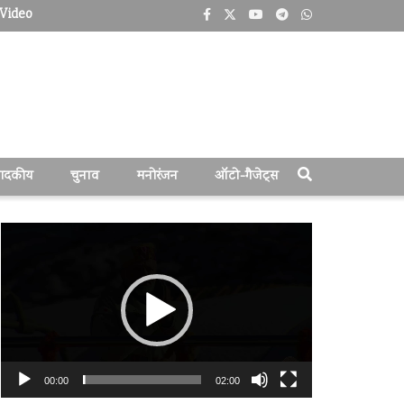
Video
पादकीय
चुनाव
मनोरंजन
ऑटो-गैजेट्स
वीडियो
प्लेयर
00:00
02:00