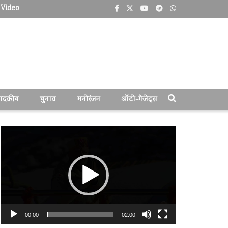
Video
पादकीय
चुनाव
मनोरंजन
ऑटो-गैजेट्स
वीडियो
प्लेयर
00:00
02:00