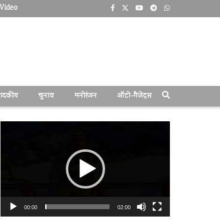
Video
पादकीय
चुनाव
मनोरंजन
ऑटो-गैजेट्स
वीडियो
प्लेयर
00:00
02:00