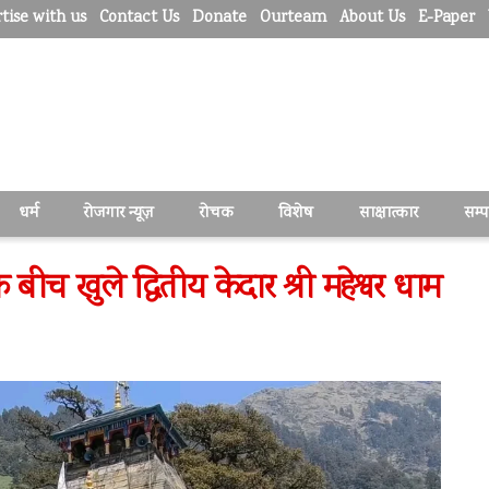
tise with us
Contact Us
Donate
Ourteam
About Us
E-Paper
धर्म
रोजगार न्यूज़
रोचक
विशेष
साक्षात्कार
सम्
ीच खुले द्वितीय केदार श्री मद्महेश्वर धाम