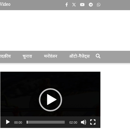
Video
पादकीय
चुनाव
मनोरंजन
ऑटो-गैजेट्स
वीडियो
प्लेयर
00:00
02:00