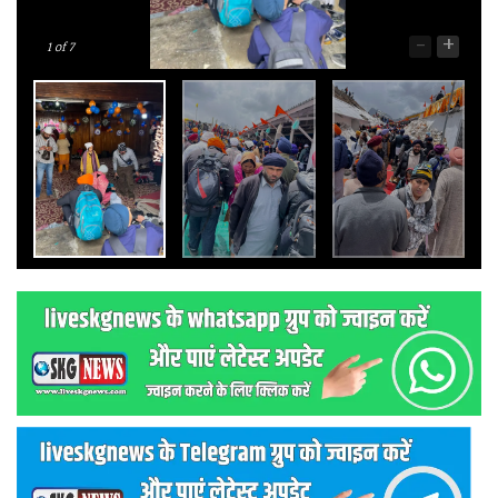
-
+
1
of 7