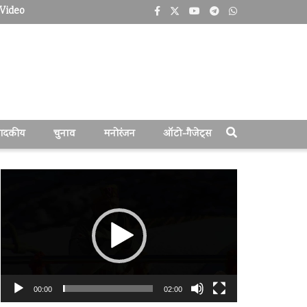
Video
पादकीय
चुनाव
मनोरंजन
ऑटो-गैजेट्स
वीडियो
प्लेयर
00:00
02:00