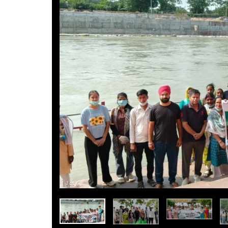
1
of 6