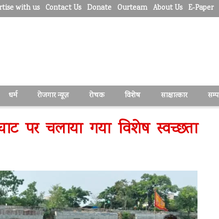
tise with us
Contact Us
Donate
Ourteam
About Us
E-Paper
धर्म
रोजगार न्यूज़
रोचक
विशेष
साक्षात्कार
सम्
प घाट पर चलाया गया विशेष स्वच्छता