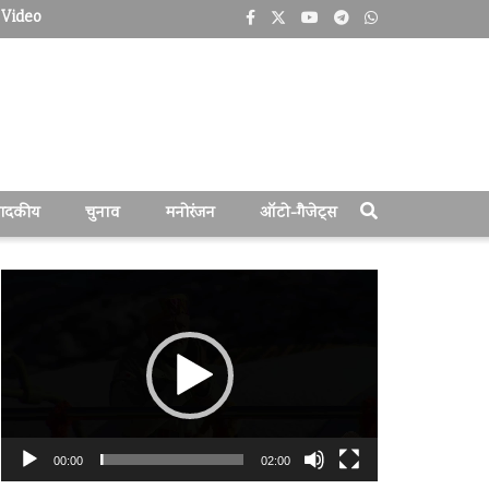
Video
पादकीय
चुनाव
मनोरंजन
ऑटो-गैजेट्स
वीडियो
प्लेयर
00:00
02:00