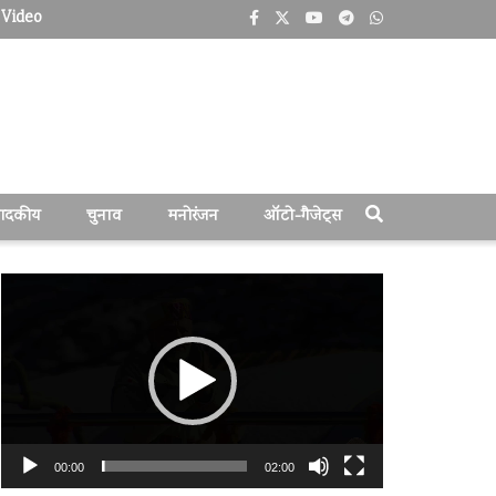
Video
पादकीय
चुनाव
मनोरंजन
ऑटो-गैजेट्स
वीडियो
प्लेयर
00:00
02:00